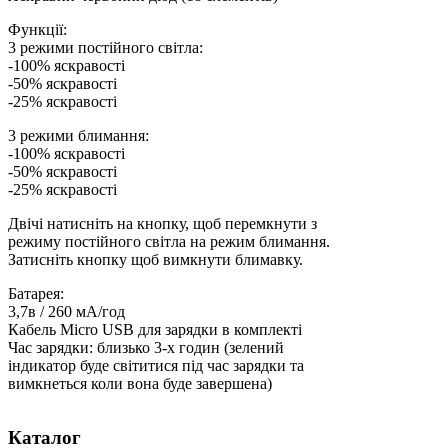
Функції:
3 режими постійного світла:
-100% яскравості
-50% яскравості
-25% яскравості
3 режими блимання:
-100% яскравості
-50% яскравості
-25% яскравості
Двічі натисніть на кнопку, щоб перемкнути з
режиму постійного світла на режим блимання.
Затисніть кнопку щоб вимкнути блимавку.
Батарея:
3,7в / 260 мА/год
Кабель Micro USB для зарядки в комплекті
Час зарядки: близько 3-х годин (зелений
індикатор буде світитися під час зарядки та
вимкнеться коли вона буде завершена)
Каталог