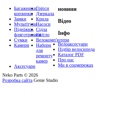
Багажники,
Гріпси
новини
корзинки
Дзеркала
Замки
Крила
Відео
Мультітули
Насоси
Підніжки,
Сідла
Інфо
фляготримачі
Світло
Сумки
Велокомп'ютери
Велоаксесуари
Камери
Набори
Підбір велосипеда
для
Каталог PDF
ремонту
Про нас
камер
Ми в соцмережах
Аксесуари
Neko Parts © 2026
Розробка сайта
Genie Studio