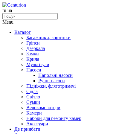
ru
ua
Menu
Каталог
Багажники, корзинки
Гріпси
Дзеркала
Замки
Крила
Мультітули
Насоси
Напольні насоси
Ручні насоси
Підніжки, фляготримачі
Сідла
Світло
Сумки
Велокомп'ютери
Камери
Набори для ремонту камер
Аксесуари
Де придбати