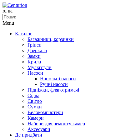
ru
ua
Menu
Каталог
Багажники, корзинки
Гріпси
Дзеркала
Замки
Крила
Мультітули
Насоси
Напольні насоси
Ручні насоси
Підніжки, фляготримачі
Сідла
Світло
Сумки
Велокомп'ютери
Камери
Набори для ремонту камер
Аксесуари
Де придбати