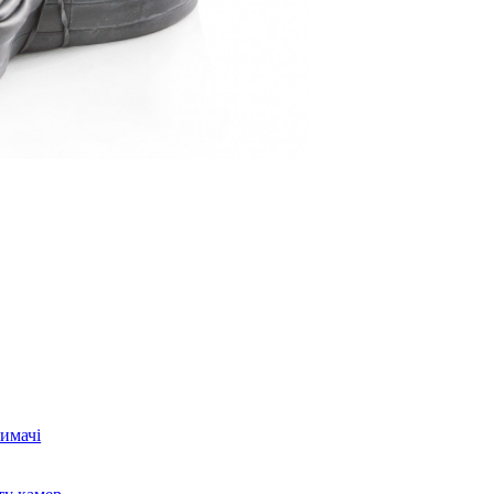
имачі