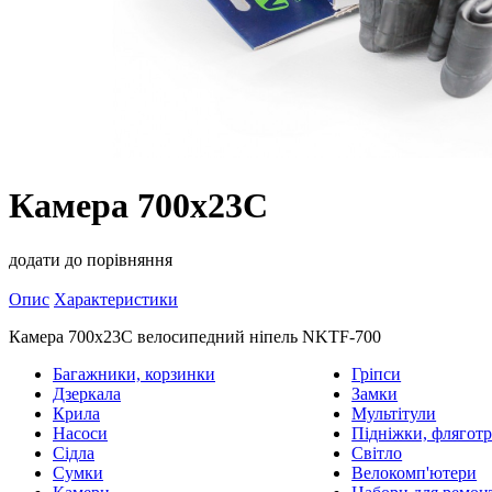
Камера 700x23C
додати до порівняння
Опис
Характеристики
Камера 700x23C велосипедний ніпель NKTF-700
Багажники, корзинки
Гріпси
Дзеркала
Замки
Крила
Мультітули
Насоси
Підніжки, фляготр
Сідла
Світло
Сумки
Велокомп'ютери