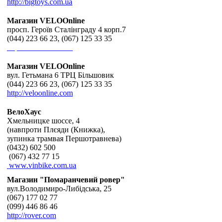
http://bigtoys.com.ua
Магазин VELOOnline
просп. Героїв Сталінграду 4 корп.7
(044) 223 66 23, (067) 125 33 35
http://veloonline.com
Магазин VELOOnline
вул. Гетьмана 6 ТРЦ Більшовик
(044) 223 66 23, (067) 125 33 35
http://veloonline.com
ВелоХаус
Хмельницке шоссе, 4
(навпроти Плєяди (Книжка),
зупинка трамвая Першотравнева)
(0432) 602 500
(067) 432 77 15
www.vinbike.com.ua
Магазин "Помаранчевий ровер"
вул.Володимиро-Либідська, 25
(067) 177 02 77
(099) 446 86 46
http://rover.com