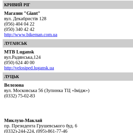
КРИВИЙ РІГ
Магазин "Giant"
вул. Декабристів 128
(056) 404 04 22
(050) 340 42 42
http://www.bikeman.com.ua
ЛУГАНСЬК
MTB Lugansk
вул.Радянська,124
(050) 624 40 00
http://velosiped.lugansk.ua
ЛУЦЬК
Велозона
вул. Московська 56 (Зупинка ТЦ «Імідж»)
(0332) 75-02-83
Миклухо-Маклай
пр. Президента Грушевського буд. 6
(0332)-244-224, (095)-861-77-46