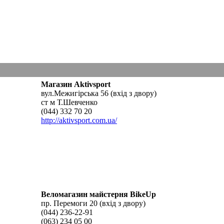
Магазин Aktivsport
вул.Межигірська 56 (вхід з двору)
ст м Т.Шевченко
(044) 332 70 20
http://aktivsport.com.ua/
Веломагазин майстерня BikeUp
пр. Перемоги 20 (вхід з двору)
(044) 236-22-91
(063) 234 05 00