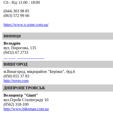
Сб - Нд: 11:00 - 18:00
(044) 303 98 85
(063) 572 99 66
https://www.x-zone.com.ua/
ВІННИЦЯ
Велодрім
вул. Пирогова, 135
(0432) 67 2733
http://my-velodream.com/
ВИШГОРОД
м.Вишгород, мікрорайон "Берізки", буд.6
(050) 655 37 83
http://rover.com
ДНІПРОПЕТРОВСЬК
Велоцентр "Giant"
вул.ГероЇв Сталінграду 10
(0562) 318-100
http://www.bikeman.com.ua