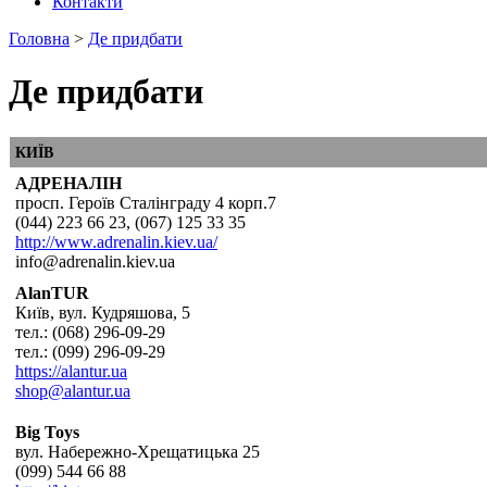
Контакти
Головна
>
Де придбати
Де придбати
КИЇВ
АДРЕНАЛІН
просп. Героїв Сталінграду 4 корп.7
(044) 223 66 23, (067) 125 33 35
http://www.adrenalin.kiev.ua/
info@adrenalin.kiev.ua
AlanTUR
Київ, вул. Кудряшова, 5
тел.: (068) 296-09-29
тел.: (099) 296-09-29
https://alantur.ua
shop@alantur.ua
Big Toys
вул. Набережно-Хрещатицька 25
(099) 544 66 88