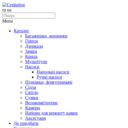
ru
ua
Menu
Каталог
Багажники, корзинки
Гріпси
Дзеркала
Замки
Крила
Мультітули
Насоси
Напольні насоси
Ручні насоси
Підніжки, фляготримачі
Сідла
Світло
Сумки
Велокомп'ютери
Камери
Набори для ремонту камер
Аксесуари
Де придбати