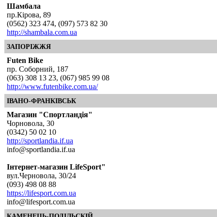
Шамбала
пр.Кірова, 89
(0562) 323 474, (097) 573 82 30
http://shambala.com.ua
ЗАПОРІЖЖЯ
Futen Bike
пр. Соборний, 187
(063) 308 13 23, (067) 985 99 08
http://www.futenbike.com.ua/
ІВАНО-ФРАНКІВСЬК
Магазин "Спортландія"
Чорновола, 30
(0342) 50 02 10
http://sportlandia.if.ua
info@sportlandia.if.ua
Інтернет-магазин LifeSport"
вул.Черновола, 30/24
(093) 498 08 88
https://lifesport.com.ua
info@lifesport.com.ua
КАМЕНЕЦЬ-ПОДІЛЬСКІЙ