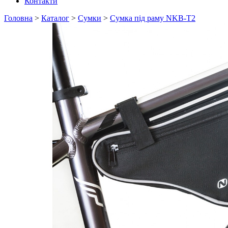
Контакти
Головна
>
Каталог
>
Сумки
>
Сумка під раму NKB-T2