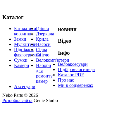
Каталог
Багажники,
Гріпси
новини
корзинки
Дзеркала
Замки
Крила
Відео
Мультітули
Насоси
Підніжки,
Сідла
Інфо
фляготримачі
Світло
Сумки
Велокомп'ютери
Велоаксесуари
Камери
Набори
Підбір велосипеда
для
Каталог PDF
ремонту
Про нас
камер
Ми в соцмережах
Аксесуари
Neko Parts © 2026
Розробка сайта
Genie Studio