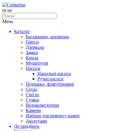
ru
ua
Menu
Каталог
Багажники, корзинки
Гріпси
Дзеркала
Замки
Крила
Мультітули
Насоси
Напольні насоси
Ручні насоси
Підніжки, фляготримачі
Сідла
Світло
Сумки
Велокомп'ютери
Камери
Набори для ремонту камер
Аксесуари
Де придбати