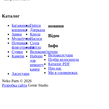
Каталог
Багажники,
Гріпси
новини
корзинки
Дзеркала
Замки
Крила
Відео
Мультітули
Насоси
Підніжки,
Сідла
Інфо
фляготримачі
Світло
Сумки
Велокомп'ютери
Велоаксесуари
Камери
Набори
Підбір велосипеда
для
Каталог PDF
ремонту
Про нас
камер
Ми в соцмережах
Аксесуари
Neko Parts © 2026
Розробка сайта
Genie Studio