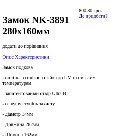
800.80 грн.
Де придбати?
Замок NK-3891
280x160мм
додати до порівняння
Опис
Характеристики
Замок подкова
- оплітка з силікона стійка до UV та низьким
температурам
- запатентованый отвір Ultra B
- середня ступінь захисту
- діаметр 14мм
- Довжина 282мм
- Ширина 162мм