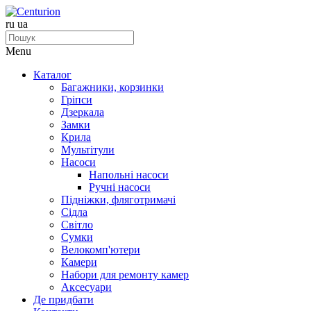
ru
ua
Menu
Каталог
Багажники, корзинки
Гріпси
Дзеркала
Замки
Крила
Мультітули
Насоси
Напольні насоси
Ручні насоси
Підніжки, фляготримачі
Сідла
Світло
Сумки
Велокомп'ютери
Камери
Набори для ремонту камер
Аксесуари
Де придбати