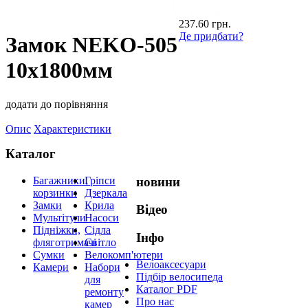
237.60 грн.
Де придбати?
Замок NEKO-505
10х1800мм
додати до порівняння
Опис
Характеристики
Каталог
Багажники,
Гріпси
новини
корзинки
Дзеркала
Замки
Крила
Відео
Мультітули
Насоси
Підніжки,
Сідла
Інфо
фляготримачі
Світло
Сумки
Велокомп'ютери
Велоаксесуари
Камери
Набори
Підбір велосипеда
для
Каталог PDF
ремонту
Про нас
камер