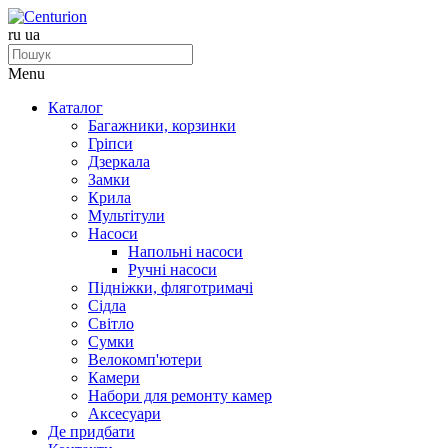
ru
ua
Menu
Каталог
Багажники, корзинки
Гріпси
Дзеркала
Замки
Крила
Мультітули
Насоси
Напольні насоси
Ручні насоси
Підніжки, фляготримачі
Сідла
Світло
Сумки
Велокомп'ютери
Камери
Набори для ремонту камер
Аксесуари
Де придбати