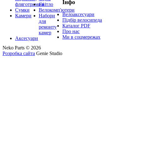
Інфо
фляготримачі
Світло
Сумки
Велокомп'ютери
Велоаксесуари
Камери
Набори
Підбір велосипеда
для
Каталог PDF
ремонту
Про нас
камер
Ми в соцмережах
Аксесуари
Neko Parts © 2026
Розробка сайта
Genie Studio