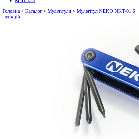
Контакти
Головна
>
Каталог
>
Мультітули
>
Мультітул NEKO NKT-01 6
функцій