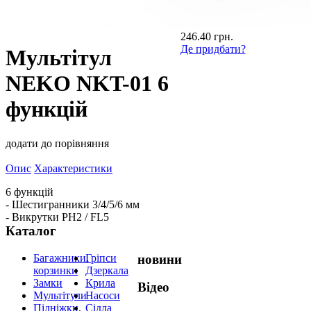
246.40 грн.
Де придбати?
Мультітул
NEKO NKT-01 6
функцій
додати до порівняння
Опис
Характеристики
6 функцій
- Шестигранники 3/4/5/6 мм
- Викрутки PH2 / FL5
Каталог
Багажники,
Гріпси
новини
корзинки
Дзеркала
Замки
Крила
Відео
Мультітули
Насоси
Підніжки,
Сідла