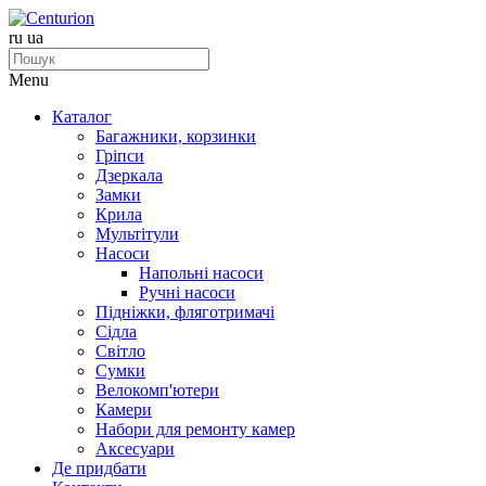
ru
ua
Menu
Каталог
Багажники, корзинки
Гріпси
Дзеркала
Замки
Крила
Мультітули
Насоси
Напольні насоси
Ручні насоси
Підніжки, фляготримачі
Сідла
Світло
Сумки
Велокомп'ютери
Камери
Набори для ремонту камер
Аксесуари
Де придбати