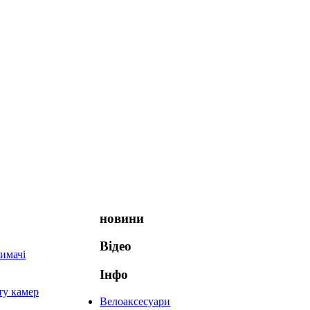
новини
Відео
имачі
Інфо
ту камер
Велоаксесуари