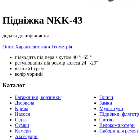
Підніжка NKK-43
додати до порівняння
Опис
Характеристики
Геометрія
підходить під пера з кутом 40 ° -65 °
регулювання під розмір колеса 24 "-29"
вага 261 грам
колір чорний
Каталог
Багажники, корзинки
Гріпси
Дзеркала
Замки
Крила
Мультітули
Насоси
Підніжки, фляготр
Сідла
Світло
Сумки
Велокомп'ютери
Камери
Набори для ремон
Аксесуари