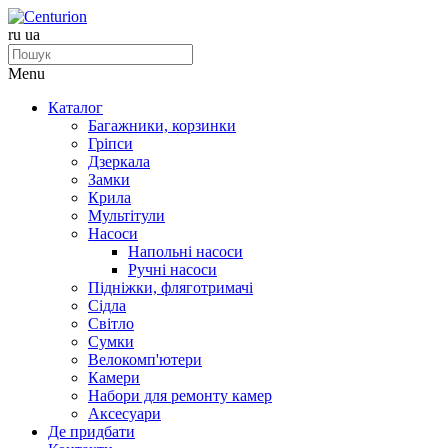
ru
ua
Menu
Каталог
Багажники, корзинки
Гріпси
Дзеркала
Замки
Крила
Мультітули
Насоси
Напольні насоси
Ручні насоси
Підніжки, фляготримачі
Сідла
Світло
Сумки
Велокомп'ютери
Камери
Набори для ремонту камер
Аксесуари
Де придбати