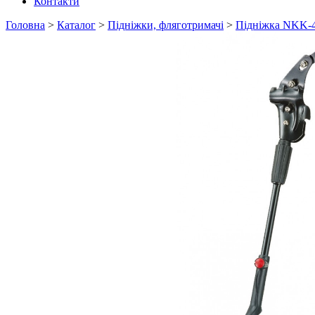
Контакти
Головна
>
Каталог
>
Підніжки, фляготримачі
>
Підніжка NKK-