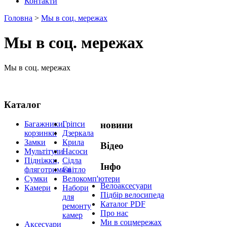
Контакти
Головна
>
Мы в соц. мережах
Мы в соц. мережах
Мы в соц. мережах
Каталог
Багажники,
Гріпси
новини
корзинки
Дзеркала
Замки
Крила
Відео
Мультітули
Насоси
Підніжки,
Сідла
Інфо
фляготримачі
Світло
Сумки
Велокомп'ютери
Велоаксесуари
Камери
Набори
Підбір велосипеда
для
Каталог PDF
ремонту
Про нас
камер
Ми в соцмережах
Аксесуари