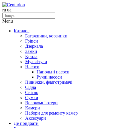
ru
ua
Menu
Каталог
Багажники, корзинки
Гріпси
Дзеркала
Замки
Крила
Мультітули
Насоси
Напольні насоси
Ручні насоси
Підніжки, фляготримачі
Сідла
Світло
Сумки
Велокомп'ютери
Камери
Набори для ремонту камер
Аксесуари
Де придбати